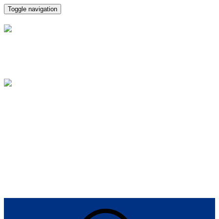
Toggle navigation
J.A. RODRIGUEZ Y
ASESORES, Asesoría en
Santader