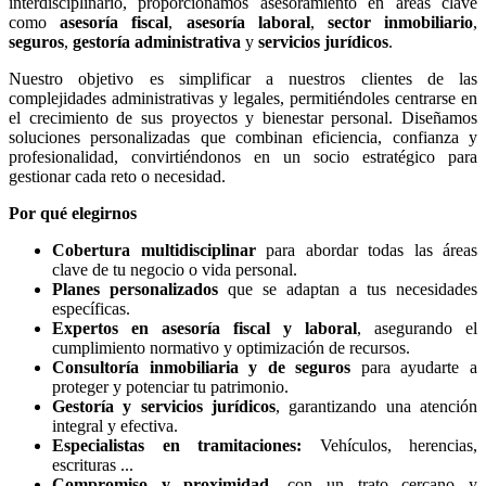
interdisciplinario, proporcionamos asesoramiento en áreas clave
como
asesoría fiscal
,
asesoría laboral
,
sector inmobiliario
,
seguros
,
gestoría administrativa
y
servicios jurídicos
.
Nuestro objetivo es simplificar a nuestros clientes de las
complejidades administrativas y legales, permitiéndoles centrarse en
el crecimiento de sus proyectos y bienestar personal. Diseñamos
soluciones personalizadas que combinan eficiencia, confianza y
profesionalidad, convirtiéndonos en un socio estratégico para
gestionar cada reto o necesidad.
Por qué elegirnos
Cobertura multidisciplinar
para abordar todas las áreas
clave de tu negocio o vida personal.
Planes personalizados
que se adaptan a tus necesidades
específicas.
Expertos en asesoría fiscal y laboral
, asegurando el
cumplimiento normativo y optimización de recursos.
Consultoría inmobiliaria y de seguros
para ayudarte a
proteger y potenciar tu patrimonio.
Gestoría y servicios jurídicos
, garantizando una atención
integral y efectiva.
Especialistas en tramitaciones:
Vehículos, herencias,
escrituras ...
Compromiso y proximidad
, con un trato cercano y