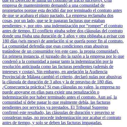
que en Derecho se llama un contrato de tracto sucesivo). Una
empresa de mantenimiento demandó a una comunidad de
propietarios porque esta decidió dar por terminado el contrato antes
de que se acabara el plazo pactado. La empresa reclamaba dos
cosas, por un lado, que se le pagaran facturas que estaban
pendientes; y, por otro, una indemnización por “romper” el contrato
antes de tiempo. El conflicto giraba sobre dos cláusulas del contrato
donde una fijaba una duración de 3 años y otra obligaba a avisar con
180 días (seis meses) de antelación si se quería poner fin al contrato.
La comunidad defendía que esas condiciones eran abusivas
tratándose de un consumidor (en este caso, la propia comunidad).
En primera instancia, el juzgado dio la razón a la empresa por lo que
condenó a la comunidad a pagar tanto la indemnización por la
resolución anticipada como las facturas pendientes (además de
intereses y costas). Sin embargo, en apelación la Audiencia
Provincial de Málaga cambió el criterio, declaró nulas por abusivas
la cláusula de duración de 3 años y la de preaviso de 180 días.
¿Consecuencia práctica? Si esas cláusulas no valen, la empresa no
puede apoyarse en ellas para exigir una penalización o
indemnización por haber terminado antes el contrato. Aun así, la
comunidad sí debe pagar lo que realmente debía, las facturas
pendientes por servicios ya prestados. El Tribunal Supremo
confirmó este resultado, las cláusulas de duración y preaviso se
consideran nulas, no procede indemnización por acabar el contrato
antes de tiempo, y solo se deben las facturas impagadas.