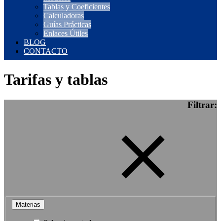
Tablas y Coeficientes
Calculadoras
Guías Prácticas
Enlaces Útiles
BLOG
CONTACTO
Tarifas y tablas
Filtrar:
Materias