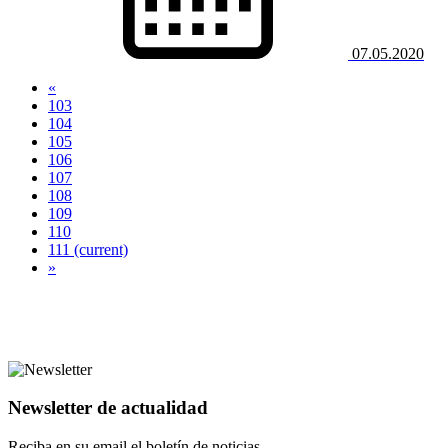
07.05.2020
«
103
104
105
106
107
108
109
110
111
(current)
»
Newsletter de actualidad
Reciba en su email el boletín de noticias.